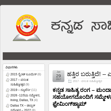
ವಿಭಾಗಗಳು
Jan
ಹತ್ತಿರ ಬರುತ್ತಿದೆ!
2015 ಸೈಂಟ್ ಲೂಯಿಸ್
(6)
29
2017 – ವಸಂತ
2017
2017 - ವಸಂತ ಸಾಹಿತ್ಯೋತ್ಸವ
ಸಾಹಿತ್ಯೋತ್ಸವ
(9)
ಕನ್ನಡ ಸಾಹಿತ್ಯ ರಂಗ – ಮಂದಾರ
2019 – ನ್ಯೂಜೆರ್ಸಿ
(11)
2026 -12ನೆಯ ಸಮ್ಮೇಳನ,
ಸಹಯೋಗದೊಂದಿಗೆ
ಸಮ್ಮೇಳ
Irving, Dallas, TX
(4)
ಫ಼್ರೇಮಿಂಗ್‍ಹ್ಯಾಮ್
Dallas TX – ಡಲ್ಲಾಸ್
ಸಮ್ಮೇಳನ – 2022
(8)