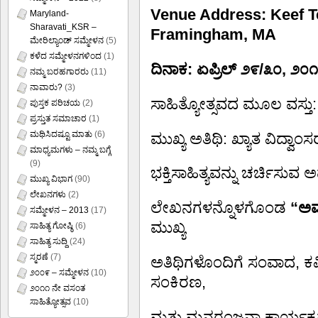
Venue Address: Keef Te
Maryland-
Sharavati_KSR –
Framingham, MA
ಮೇರಿಲ್ಯಾಂಡ್ ಸಮ್ಮೇಳನ
(5)
ಕಳೆದ ಸಮ್ಮೇಳನಗಳಿಂದ
(1)
ದಿನಾಕ: ಏಪ್ರಿಲ್ ೨೯/೩೦, ೨೦
ನಮ್ಮ ಬರಹಗಾರರು
(11)
ನಾವಾರು?
(3)
ಸಾಹಿತ್ಯೋತ್ಸವದ ಮೂಲ ವಸ್ತು: “ಕನ
ಪುಸ್ತಕ ಪರಿಚಯ
(2)
ಪ್ರಸ್ತುತ ಸಮಾಚಾರ
(1)
ಮಥಿಸಿದಷ್ಟೂ ಮಾತು
(6)
ಮುಖ್ಯ ಅತಿಥಿ: ಖ್ಯಾತ ವಿದ್ವಾಂಸರ
ಮಾಧ್ಯಮಗಳು – ನಮ್ಮ ಬಗ್ಗೆ
(9)
ಭಕ್ತಿಸಾಹಿತ್ಯವನ್ನು ಚರ್ಚಿ
ಮುಖ್ಯ ವಿಭಾಗ
(90)
ಲೇಖನಗಳು
(2)
ಲೇಖನಗಳನ್ನೊಳಗೊಂಡ
“ಅವ
ಸಮ್ಮೇಳನ – 2013
(17)
ಮುಖ್ಯ
ಸಾಹಿತ್ಯ ಗೋಷ್ಠಿ
(6)
ಸಾಹಿತ್ಯ ಸುದ್ದಿ
(24)
ಸ್ಮರಣೆ
(7)
ಅತಿಥಿಗಳೊಂದಿಗೆ ಸಂವಾದ, ಕ
೨೦೦೯ – ಸಮ್ಮೇಳನ
(10)
ಸಂಕಿರಣ,
೨೦೧೧ ನೇ ವಸಂತ
ಸಾಹಿತ್ಯೋತ್ಸವ
(10)
ಮತ್ತು ಮನರಂಜನಾ ಕಾರ್ಯಕ್ರ