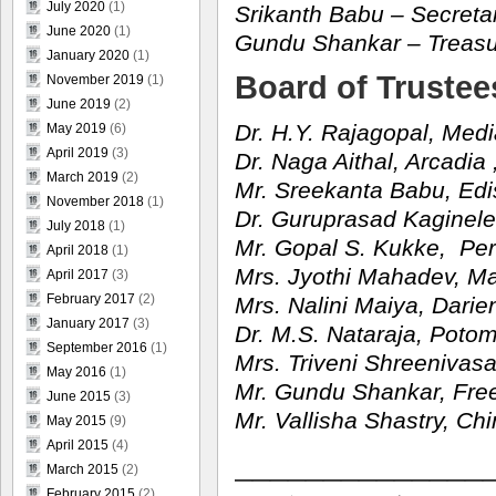
July 2020
(1)
Srikanth Babu – Secreta
June 2020
(1)
Gundu Shankar – Treasu
January 2020
(1)
Board of Trustee
November 2019
(1)
June 2019
(2)
Dr. H.Y. Rajagopal, Medi
May 2019
(6)
April 2019
(3)
Dr. Naga Aithal, Arcadia
March 2019
(2)
Mr. Sreekanta Babu, Edi
November 2018
(1)
Dr. Guruprasad Kaginele
July 2018
(1)
Mr. Gopal S. Kukke, Per
April 2018
(1)
Mrs. Jyothi Mahadev, Man
April 2017
(3)
February 2017
(2)
Mrs. Nalini Maiya, Darien
January 2017
(3)
Dr. M.S. Nataraja, Poto
September 2016
(1)
Mrs. Triveni Shreenivas
May 2016
(1)
Mr. Gundu Shankar, Fre
June 2015
(3)
Mr. Vallisha Shastry, Chi
May 2015
(9)
April 2015
(4)
______________
March 2015
(2)
February 2015
(2)