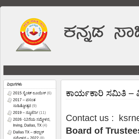
ವಿಭಾಗಗಳು
ಕಾರ್ಯಕಾರಿ ಸಮಿತಿ – 
2015 ಸೈಂಟ್ ಲೂಯಿಸ್
(6)
2017 – ವಸಂತ
ಸಾಹಿತ್ಯೋತ್ಸವ
(9)
2019 – ನ್ಯೂಜೆರ್ಸಿ
(11)
Contact us :
ksrn
2026 -12ನೆಯ ಸಮ್ಮೇಳನ,
Irving, Dallas, TX
(4)
Board of Trustee
Dallas TX – ಡಲ್ಲಾಸ್
ಸಮ್ಮೇಳನ – 2022
(8)