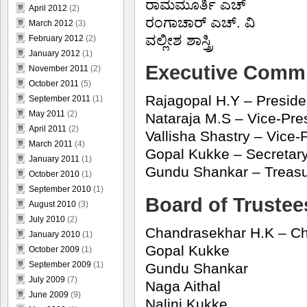
ರಾಮಮೂರ್ತಿ ಎಚ್
April 2012
(2)
ರಂಗಾಚಾರ್ ಎಚ್. ವಿ
March 2012
(3)
ವಲ್ಲೀಶ ಶಾಸ್ತ್ರಿ
February 2012
(2)
January 2012
(1)
Executive Commi
November 2011
(2)
October 2011
(5)
Rajagopal H.Y – Preside
September 2011
(1)
May 2011
(2)
Nataraja M.S – Vice-Pre
April 2011
(2)
Vallisha Shastry – Vice-
March 2011
(4)
Gopal Kukke – Secretar
January 2011
(1)
Gundu Shankar – Treasu
October 2010
(1)
September 2010
(1)
Board of Trustee
August 2010
(3)
July 2010
(2)
Chandrasekhar H.K – Ch
January 2010
(1)
Gopal Kukke
October 2009
(1)
September 2009
(1)
Gundu Shankar
July 2009
(7)
Naga Aithal
June 2009
(9)
Nalini Kukke