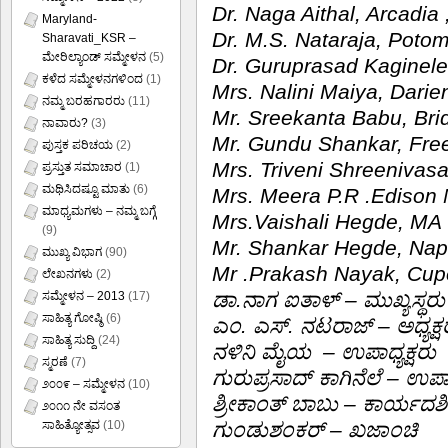
Dr. Naga Aithal, Arcadia
Maryland-
Dr. M.S. Nataraja, Poto
Sharavati_KSR –
ಮೇರಿಲ್ಯಾಂಡ್ ಸಮ್ಮೇಳನ
(5)
Dr. Guruprasad Kaginele
ಕಳೆದ ಸಮ್ಮೇಳನಗಳಿಂದ
(1)
Mrs. Nalini Maiya, Darien
ನಮ್ಮ ಬರಹಗಾರರು
(11)
Mr. Sreekanta Babu, Bri
ನಾವಾರು?
(3)
Mr. Gundu Shankar, Free
ಪುಸ್ತಕ ಪರಿಚಯ
(2)
Mrs. Triveni Shreenivasa
ಪ್ರಸ್ತುತ ಸಮಾಚಾರ
(1)
ಮಥಿಸಿದಷ್ಟೂ ಮಾತು
(6)
Mrs. Meera P.R .Edison
ಮಾಧ್ಯಮಗಳು – ನಮ್ಮ ಬಗ್ಗೆ
Mrs.Vaishali Hegde, MA
(9)
Mr. Shankar Hegde, Naper
ಮುಖ್ಯ ವಿಭಾಗ
(90)
Mr .Prakash Nayak, Cup
ಲೇಖನಗಳು
(2)
ಡಾ.ನಾಗ ಐತಾಳ್ – ಮುಖ್ಯಸ್ಥರು
ಸಮ್ಮೇಳನ – 2013
(17)
ಸಾಹಿತ್ಯ ಗೋಷ್ಠಿ
(6)
ಎಂ. ಎಸ್. ನಟರಾಜ್ – ಅಧ್ಯಕ್ಷ
ಸಾಹಿತ್ಯ ಸುದ್ದಿ
(24)
ನಳಿನಿ ಮೈಯ – ಉಪಾಧ್ಯಕ್ಷರು
ಸ್ಮರಣೆ
(7)
ಗುರುಪ್ರಸಾದ್ ಕಾಗಿನೆಲೆ – ಉಪಾಧ
೨೦೦೯ – ಸಮ್ಮೇಳನ
(10)
ಶ್ರೀಕಾಂತ್ ಬಾಬು – ಕಾರ್ಯದರ್
೨೦೧೧ ನೇ ವಸಂತ
ಸಾಹಿತ್ಯೋತ್ಸವ
(10)
ಗುಂಡುಶಂಕರ್ – ಖಜಾಂಚಿ