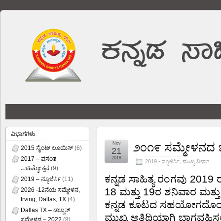
ವಿಭಾಗಗಳು
Nov
೨೦೧೯ ಸಮ್ಮೇಳನದ ಬಗ್
2015 ಸೈಂಟ್ ಲೂಯಿಸ್
(6)
21
2017 – ವಸಂತ
2018
2019 - ನ್ಯೂಜೆರ್ಸಿ
,
ಮುಖ್ಯ ವಿಭಾಗ
ಸಾಹಿತ್ಯೋತ್ಸವ
(9)
ಕನ್ನಡ ಸಾಹಿತ್ಯ ರಂಗವು 2019 
2019 – ನ್ಯೂಜೆರ್ಸಿ
(11)
18 ಮತ್ತು 19ರ ಶನಿವಾರ ಮತ್ತು 
2026 -12ನೆಯ ಸಮ್ಮೇಳನ,
Irving, Dallas, TX
(4)
ಕನ್ನಡ ಕೂಟದ ಸಹಯೋಗದೊಂದಿಗೆ
Dallas TX – ಡಲ್ಲಾಸ್
ಮುಖ್ಯ ಅತಿಥಿಯಾಗಿ ಭಾಗವಹಿಸಲ
ಸಮ್ಮೇಳನ – 2022
(8)