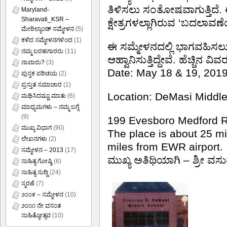
ತಿಳಿಸಲು ಸಂತೋಷವಾಗುತ್ತಿದೆ
Maryland-
Sharavati_KSR –
ಕ್ಷೇತ್ರಗಳಲ್ಲಾಗಿರುವ ‘ಬದಲಾವಣ
ಮೇರಿಲ್ಯಾಂಡ್ ಸಮ್ಮೇಳನ
(5)
ಕಳೆದ ಸಮ್ಮೇಳನಗಳಿಂದ
(1)
ಈ ಸಮ್ಮೇಳನದಲ್ಲಿ ಭಾಗವಹಿಸಲು 
ನಮ್ಮ ಬರಹಗಾರರು
(11)
ಆಹ್ವಾನಿಸುತ್ತಿದ್ದೇವೆ. ಹೆಚ್ಚಿನ 
ನಾವಾರು?
(3)
Date: May 18 & 19, 201
ಪುಸ್ತಕ ಪರಿಚಯ
(2)
ಪ್ರಸ್ತುತ ಸಮಾಚಾರ
(1)
Location: DeMasi Middl
ಮಥಿಸಿದಷ್ಟೂ ಮಾತು
(6)
ಮಾಧ್ಯಮಗಳು – ನಮ್ಮ ಬಗ್ಗೆ
(9)
199 Evesboro Medford R
ಮುಖ್ಯ ವಿಭಾಗ
(90)
The place is about 25 mi
ಲೇಖನಗಳು
(2)
miles from EWR airport.
ಸಮ್ಮೇಳನ – 2013
(17)
ಮುಖ್ಯ ಅತಿಥಿಯಾಗಿ – ಶ್ರೀ ವಸು
ಸಾಹಿತ್ಯ ಗೋಷ್ಠಿ
(6)
ಸಾಹಿತ್ಯ ಸುದ್ದಿ
(24)
ಸ್ಮರಣೆ
(7)
೨೦೦೯ – ಸಮ್ಮೇಳನ
(10)
೨೦೧೧ ನೇ ವಸಂತ
ಸಾಹಿತ್ಯೋತ್ಸವ
(10)