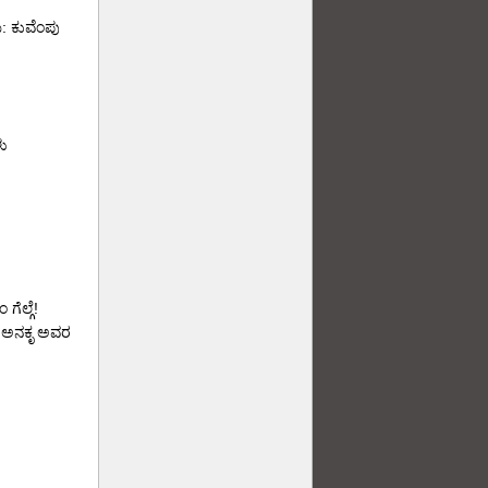
ಮ: ಕುವೆಂಪು
ಳು
ಗೆಲ್ಗೆ!
ರಮ: ಅನಕೃ ಅವರ