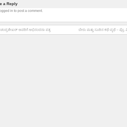
e a Reply
ogged in to post a comment.
ೆ. ಚಂದ್ರಶೇಖರ್ ಅವರಿಗೆ ಅಭಿನಂದನಾ ಪತ್ರ
ಬೇರು ಮತ್ತು ಸೂರಿನ ಕಥೆ-ವ್ಯಥೆ – ಪ್ರೊ. ಪಿ.