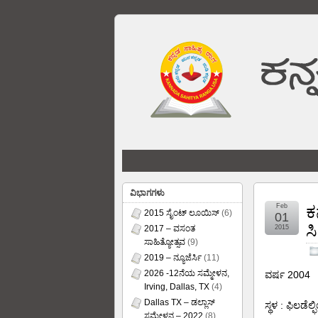
ವಿಭಾಗಗಳು
Feb
ಕ
2015 ಸೈಂಟ್ ಲೂಯಿಸ್
(6)
01
ಸ
2017 – ವಸಂತ
2015
ಸಾಹಿತ್ಯೋತ್ಸವ
(9)
2019 – ನ್ಯೂಜೆರ್ಸಿ
(11)
2026 -12ನೆಯ ಸಮ್ಮೇಳನ,
ವರ್ಷ 2004
Irving, Dallas, TX
(4)
Dallas TX – ಡಲ್ಲಾಸ್
ಸ್ಥಳ : ಫಿಲಡೆಲ್
ಸಮ್ಮೇಳನ – 2022
(8)