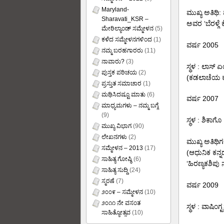
Maryland-
ಮುಖ್ಯ ಅತಿಥಿ: 
Sharavati_KSR –
ಅವರ ‘ಬೆರಳ್ಗೆ
ಮೇರಿಲ್ಯಾಂಡ್ ಸಮ್ಮೇಳನ
(5)
ಕಳೆದ ಸಮ್ಮೇಳನಗಳಿಂದ
(1)
ವರ್ಷ 2005
ನಮ್ಮ ಬರಹಗಾರರು
(11)
ನಾವಾರು?
(3)
ಸ್ಥಳ : ಲಾಸ್ 
ಪುಸ್ತಕ ಪರಿಚಯ
(2)
(ಕಡಲಾಚೆಯ ಕ
ಪ್ರಸ್ತುತ ಸಮಾಚಾರ
(1)
ಮಥಿಸಿದಷ್ಟೂ ಮಾತು
(6)
ವರ್ಷ 2007
ಮಾಧ್ಯಮಗಳು – ನಮ್ಮ ಬಗ್ಗೆ
(9)
ಸ್ಥಳ : ಶಿಕಾಗೊ
ಮುಖ್ಯ ವಿಭಾಗ
(90)
ಲೇಖನಗಳು
(2)
ಮುಖ್ಯ ಅತಿಥಿಗಳ
ಸಮ್ಮೇಳನ – 2013
(17)
(ಆಧುನಿಕ ಕನ್ನ
ಸಾಹಿತ್ಯ ಗೋಷ್ಠಿ
(6)
‘ಹಿರಣ್ಯಕಶಿಪು
ಸಾಹಿತ್ಯ ಸುದ್ದಿ
(24)
ಸ್ಮರಣೆ
(7)
ವರ್ಷ 2009
೨೦೦೯ – ಸಮ್ಮೇಳನ
(10)
೨೦೧೧ ನೇ ವಸಂತ
ಸ್ಥಳ : ವಾಷಿಂಗ್ಟ
ಸಾಹಿತ್ಯೋತ್ಸವ
(10)