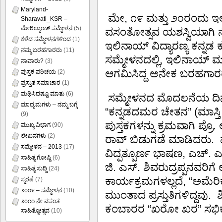
Maryland-
ಮೇ, ೧೯ ಮತ್ತು ೨೦ರಂದು 
Sharavati_KSR –
ಮೇರಿಲ್ಯಾಂಡ್ ಸಮ್ಮೇಳನ
(5)
ವಸಂತೋತ್ಸವ ಯಶಸ್ವಿಯಾಗಿ ನೆರ
ಕಳೆದ ಸಮ್ಮೇಳನಗಳಿಂದ
(1)
ಇಲಿನಾಯ್‍ ವಿದ್ಯಾರಣ್ಯ ಕ
ನಮ್ಮ ಬರಹಗಾರರು
(11)
ಸಮ್ಮೇಳನದಲ್ಲಿ, ಇಲಿನಾಯ್ ಮತ
ನಾವಾರು?
(3)
ಆಗಮಿಸಿದ್ದ ಅನೇಕ ಬರಹಗಾರರು,
ಪುಸ್ತಕ ಪರಿಚಯ
(2)
ಪ್ರಸ್ತುತ ಸಮಾಚಾರ
(1)
ಮಥಿಸಿದಷ್ಟೂ ಮಾತು
(6)
ಸಮ್ಮೇಳನದ ಮೊದಲನೆಯ ದಿನವಾ
ಮಾಧ್ಯಮಗಳು – ನಮ್ಮ ಬಗ್ಗೆ
“ಕನ್ನಡದಮರ ಚೇತನ” (ಮಾಸ್ತಿ 
(9)
ಪುಸ್ತಕಗಳನ್ನು ಕ್ರಮವಾಗಿ ಪ್ರೊ
ಮುಖ್ಯ ವಿಭಾಗ
(90)
ಲೇಖನಗಳು
(2)
ರಾವ್ ಬಿಡುಗಡೆ ಮಾಡಿದರು. ಮು
ಸಮ್ಮೇಳನ – 2013
(17)
ವಿದ್ಪತ್ಪೂರ್ಣ ಭಾಷಣ, ಎಚ್. ಎ
ಸಾಹಿತ್ಯ ಗೋಷ್ಠಿ
(6)
ಜಿ. ಎಸ್. ಶಿವರುದ್ರಪ್ಪನವರಿಗ
ಸಾಹಿತ್ಯ ಸುದ್ದಿ
(24)
ಕಾರ್ಯಕ್ರಮಗಳಲ್ಲದೆ, “ಅಮೆರಿಕ
ಸ್ಮರಣೆ
(7)
೨೦೦೯ – ಸಮ್ಮೇಳನ
(10)
ಮುಂತಾದ ಪ್ರಸ್ತುತಿಗಳಿದ್ದವು
೨೦೧೧ ನೇ ವಸಂತ
ಕಂಬಾರರ “ಖರೋ ಖರ” ಸಭಿಕರ
ಸಾಹಿತ್ಯೋತ್ಸವ
(10)