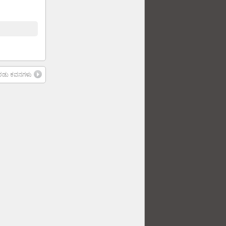
ರಡು ಕವನಗಳು