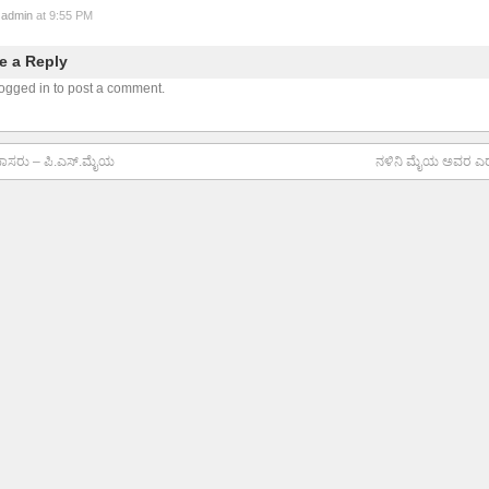
y
admin
at 9:55 PM
e a Reply
ogged in to post a comment.
ನಿ ದಾಸರು – ಪಿ.ಎಸ್.ಮೈಯ
ನಳಿನಿ ಮೈಯ ಅವರ ಎ