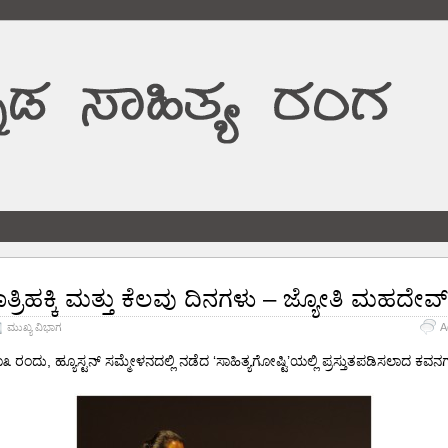
ಾತ್ರಿಹಕ್ಕಿ ಮತ್ತು ಕೆಲವು ದಿನಗಳು – ಜ್ಯೋತಿ ಮಹದೇವ್
ಮುಖ್ಯ ವಿಭಾಗ
A
 ರಂದು, ಹ್ಯೂಸ್ಟನ್ ಸಮ್ಮೇಳನದಲ್ಲಿ ನಡೆದ ‘ಸಾಹಿತ್ಯಗೋಷ್ಟಿ’ಯಲ್ಲಿ ಪ್ರಸ್ತುತಪಡಿಸಲಾದ ಕವನ