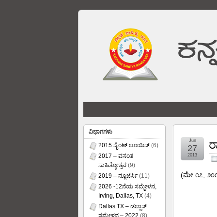
ವಿಭಾಗಗಳು
Jun
ರ
2015 ಸೈಂಟ್ ಲೂಯಿಸ್
(6)
27
2017 – ವಸಂತ
2013
ಸಾಹಿತ್ಯೋತ್ಸವ
(9)
(ಮೇ ೧೭, ೨೦೧೩
2019 – ನ್ಯೂಜೆರ್ಸಿ
(11)
2026 -12ನೆಯ ಸಮ್ಮೇಳನ,
Irving, Dallas, TX
(4)
Dallas TX – ಡಲ್ಲಾಸ್
ಸಮ್ಮೇಳನ – 2022
(8)