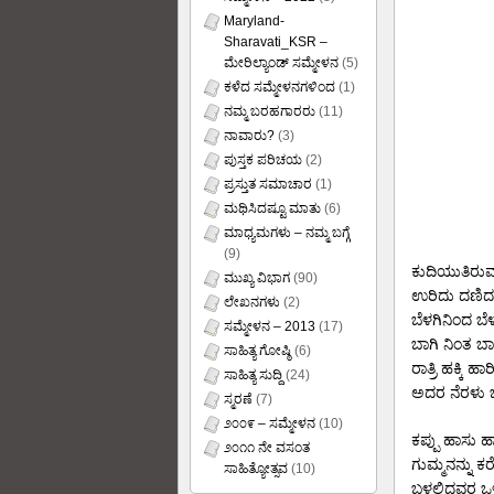
Maryland-
Sharavati_KSR –
ಮೇರಿಲ್ಯಾಂಡ್ ಸಮ್ಮೇಳನ
(5)
ಕಳೆದ ಸಮ್ಮೇಳನಗಳಿಂದ
(1)
ನಮ್ಮ ಬರಹಗಾರರು
(11)
ನಾವಾರು?
(3)
ಪುಸ್ತಕ ಪರಿಚಯ
(2)
ಪ್ರಸ್ತುತ ಸಮಾಚಾರ
(1)
ಮಥಿಸಿದಷ್ಟೂ ಮಾತು
(6)
ಮಾಧ್ಯಮಗಳು – ನಮ್ಮ ಬಗ್ಗೆ
(9)
ಕುದಿಯುತಿರು
ಮುಖ್ಯ ವಿಭಾಗ
(90)
ಉರಿದು ದಣಿದ
ಲೇಖನಗಳು
(2)
ಬೆಳಗಿನಿಂದ ಬೆಳ
ಸಮ್ಮೇಳನ – 2013
(17)
ಬಾಗಿ ನಿಂತ ಬಾ
ಸಾಹಿತ್ಯ ಗೋಷ್ಠಿ
(6)
ರಾತ್ರಿ ಹಕ್ಕಿ ಹಾ
ಸಾಹಿತ್ಯ ಸುದ್ದಿ
(24)
ಅದರ ನೆರಳು 
ಸ್ಮರಣೆ
(7)
೨೦೦೯ – ಸಮ್ಮೇಳನ
(10)
ಕಪ್ಪು ಹಾಸು ಹ
೨೦೧೧ ನೇ ವಸಂತ
ಗುಮ್ಮನನ್ನು ಕರ
ಸಾಹಿತ್ಯೋತ್ಸವ
(10)
ಬಳಲಿದವರ ಒಳ