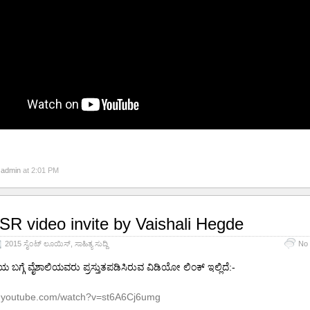
y
admin
at 2:01 PM
SR video invite by Vaishali Hegde
2015 ಸೈಂಟ್ ಲೂಯಿಸ್
,
ಸಾಹಿತ್ಯ ಸುದ್ದಿ
No
ಿಯ ಬಗ್ಗೆ ವೈಶಾಲಿಯವರು ಪ್ರಸ್ತುತಪಡಿಸಿರುವ ವಿಡಿಯೋ ಲಿಂಕ್ ಇಲ್ಲಿದೆ:-
w.youtube.com/watch?v=st6A6Cj6umg