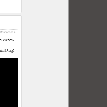
 Responses »
 ಈಗ ಏಳನೆಯ
ರಿಸಿದ್ದಾರೆ.