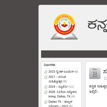
ವಿಭಾಗಗಳು
May
ಸ
2015 ಸೈಂಟ್ ಲೂಯಿಸ್
(6)
11
2017 – ವಸಂತ
2015
ಸಾಹಿತ್ಯೋತ್ಸವ
(9)
ಕನ್ನಡ ಸಾಹಿತ್
2019 – ನ್ಯೂಜೆರ್ಸಿ
(11)
ಇಲ್ಲಿದೆ:-
2026 -12ನೆಯ ಸಮ್ಮೇಳನ,
Irving, Dallas, TX
(4)
Dallas TX – ಡಲ್ಲಾಸ್
ಸಮ್ಮೇಳನ – 2022
(8)