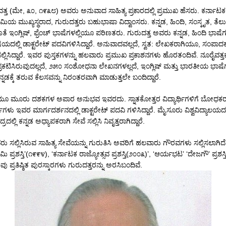
ುದತ್ತ (ಮೇ, ೩೦, ೧೯೩೮) ಅವರು ಅನುವಾದ ಸಾಹಿತ್ಯ ಪ್ರಕಾರದಲ್ಲಿ ಪ್ರಮುಖ ಹೆಸರು. ಕರ್ನಾ
ೆಮಿಯ ಮುಖ್ಯಸ್ಥರಾದ, ಗುರುದತ್ತರು ಬಹುಭಾಷಾ ವಿದ್ವಾಂಸರು. ಕನ್ನಡ, ಹಿಂದಿ, ಸಂಸ್ಕೃತ, ತೆಲ
 ಇಂಗ್ಲಿಷ್, ಫ್ರೆಂಚ್ ಭಾಷೆಗಳಲ್ಲಿಯೂ ಪರಿಣತರು. ಗುರುದತ್ತ ಅವರು ಕನ್ನಡ, ಹಿಂದಿ ಭಾಷೆಗ
ಯದಲ್ಲಿ ಡಾಕ್ಟರೇಟ್ ಪದವಿಗಳಿಸಿದ್ದಾರೆ. ಅನುವಾದವಲ್ಲದೆ, ಸ್ವತ: ಲೇಖಕರಾಗಿಯೂ, ಸಂಪ
ಸಲ್ಲಿಸಿದ್ದಾರೆ. ಇವರ ಪುಸ್ತಕಗಳನ್ನು ಹಲವಾರು ಪ್ರಮುಖ ಪ್ರಕಾಶನಗಳು ಹೊರತಂದಿವೆ. ನೂರೈವತ್ತಕ್ಕ
 ಪ್ರಕಟಿಸಿರುವುದಲ್ಲದೆ, ೨೫೦ ಸಂಶೋಧನಾ ಲೇಖನಗಳಲ್ಲದೆ, ಇಂಗ್ಲಿಷ್ ಮತ್ತು ಭಾರತೀಯ ಭಾಷ
ಕನ್ನಡಕ್ಕೆ ತರುವ ಕೆಲಸವನ್ನು ನಿರಂತರವಾಗಿ ಮಾಡುತ್ತಲೇ ಬಂದಿದ್ದಾರೆ.
 ಮೂರು ದಶಕಗಳ ಅಪಾರ ಅನುಭವ ಇವರದು. ಸ್ನಾತಕೋತ್ತರ ವಿದ್ಯಾರ್ಥಿಗಳಿಗೆ ಬೋಧಕರಾ
ರ್ಥಿಗಳು ಇವರ ಮಾರ್ಗದರ್ಶನದಲ್ಲಿ ಡಾಕ್ಟರೇಟ್ ಪದವಿ ಗಳಿಸಿದ್ದಾರೆ. ಮೈಸೂರು ವಿಶ್ವವಿದ್ಯಾಲಯ
ಲ್ಲಿ ಕನ್ನಡ ಅಧ್ಯಾಪಕರಾಗಿ ಸೇವೆ ಸಲ್ಲಿಸಿ ನಿವೃತ್ತರಾಗಿದ್ದಾರೆ.
 ಸಲ್ಲಿಸಿರುವ ಸಾಹಿತ್ಯ ಸೇವೆಯನ್ನು ಗುರುತಿಸಿ ಅವರಿಗೆ ಹಲವಾರು ಗೌರವಗಳು ಸಲ್ಲಿಸಲಾಗಿದೆ.
ಮಿ ಪ್ರಶಸ್ತಿ’(೧೯೯೪), ‘ಕರ್ನಾಟಕ ರಾಜ್ಯೋತ್ಸವ ಪ್ರಶಸ್ತಿ(೨೦೦೩)’, ‘ಆರ್ಯಭಟ’ ‘ದೇಜಗೌ’ ಪ್ರಶಸ್
 ಪ್ರತಿಷ್ಠಿತ ಪುರಸ್ಕಾರಗಳು ಗುರುದತ್ತರನ್ನು ಅರಸಿಬಂದಿವೆ.