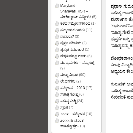
Maryland-
ಪ್ರಧಾನ್ ಗುರ
Sharavati_KSR –
ಸಾಹಿತ್ಯ ಅಕಾಡ
ಮೇರಿಲ್ಯಾಂಡ್ ಸಮ್ಮೇಳನ
(5)
ಮರಾಠಿಗಳ ಜೊತೆ
ಕಳೆದ ಸಮ್ಮೇಳನಗಳಿಂದ
(1)
‘ಅನುವಾದ’ವಿಷ
ನಮ್ಮ ಬರಹಗಾರರು
(11)
ಸಾಹಿತ್ಯ ಸೇವೆ 
ನಾವಾರು?
(3)
ಪುಸ್ತಕಗಳನ್ನು
ಪುಸ್ತಕ ಪರಿಚಯ
(2)
ಸಾಹಿತ್ಯವನ್ನು 
ಪ್ರಸ್ತುತ ಸಮಾಚಾರ
(1)
ಮಥಿಸಿದಷ್ಟೂ ಮಾತು
(6)
ಬೋಧಕರಾಗಿಯೂ
ಮಾಧ್ಯಮಗಳು – ನಮ್ಮ ಬಗ್ಗೆ
ಕೆಲವು ವಿದ್ಯಾ
(9)
ಅಧ್ಯಯನ ಕೇಂದ್ರದ
ಮುಖ್ಯ ವಿಭಾಗ
(90)
ಲೇಖನಗಳು
(2)
ಗುರುದತ್ ಅವರು
ಸಮ್ಮೇಳನ – 2013
(17)
ಸಾಹಿತ್ಯ ಅಕಾಡೆ
ಸಾಹಿತ್ಯ ಗೋಷ್ಠಿ
(6)
ಸೇರಿದಂತೆ ಹಲವು
ಸಾಹಿತ್ಯ ಸುದ್ದಿ
(24)
ಸ್ಮರಣೆ
(7)
೨೦೦೯ – ಸಮ್ಮೇಳನ
(10)
೨೦೧೧ ನೇ ವಸಂತ
ಸಾಹಿತ್ಯೋತ್ಸವ
(10)