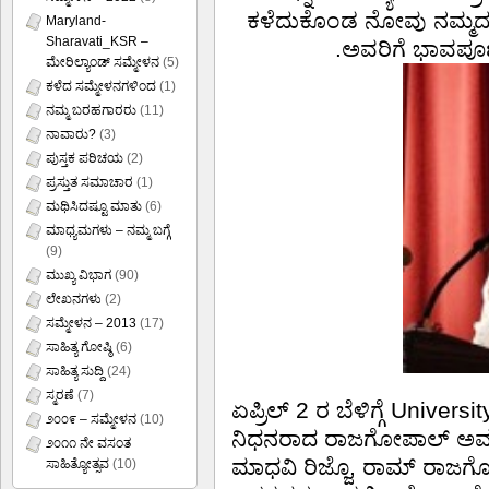
ಕಳೆದುಕೊಂಡ ನೋವು ನಮ್ಮದು
Maryland-
Sharavati_KSR –
.ಅವರಿಗೆ ಭಾವಪೂರ್ಣ
ಮೇರಿಲ್ಯಾಂಡ್ ಸಮ್ಮೇಳನ
(5)
ಕಳೆದ ಸಮ್ಮೇಳನಗಳಿಂದ
(1)
ನಮ್ಮ ಬರಹಗಾರರು
(11)
ನಾವಾರು?
(3)
ಪುಸ್ತಕ ಪರಿಚಯ
(2)
ಪ್ರಸ್ತುತ ಸಮಾಚಾರ
(1)
ಮಥಿಸಿದಷ್ಟೂ ಮಾತು
(6)
ಮಾಧ್ಯಮಗಳು – ನಮ್ಮ ಬಗ್ಗೆ
(9)
ಮುಖ್ಯ ವಿಭಾಗ
(90)
ಲೇಖನಗಳು
(2)
ಸಮ್ಮೇಳನ – 2013
(17)
ಸಾಹಿತ್ಯ ಗೋಷ್ಠಿ
(6)
ಸಾಹಿತ್ಯ ಸುದ್ದಿ
(24)
ಸ್ಮರಣೆ
(7)
ಏಪ್ರಿಲ್ 2 ರ ಬೆಳಿಗ್ಗೆ Univer
೨೦೦೯ – ಸಮ್ಮೇಳನ
(10)
ನಿಧನರಾದ ರಾಜಗೋಪಾಲ್ ಅವರು
೨೦೧೧ ನೇ ವಸಂತ
ಮಾಧವಿ ರಿಜ್ಜೊ, ರಾಮ್ ರಾಜಗ
ಸಾಹಿತ್ಯೋತ್ಸವ
(10)