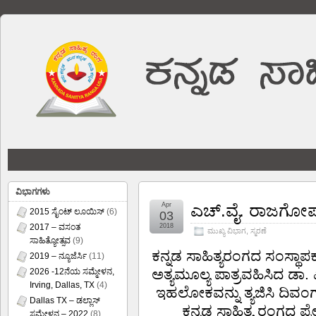
ವಿಭಾಗಗಳು
Apr
ಎಚ್.ವೈ. ರಾಜಗೋಪಾಲ
2015 ಸೈಂಟ್ ಲೂಯಿಸ್
(6)
03
2017 – ವಸಂತ
2018
ಮುಖ್ಯ ವಿಭಾಗ
,
ಸ್ಮರಣೆ
ಸಾಹಿತ್ಯೋತ್ಸವ
(9)
ಕನ್ನಡ ಸಾಹಿತ್ಯರಂಗದ ಸಂಸ್ಥಾಪ
2019 – ನ್ಯೂಜೆರ್ಸಿ
(11)
ಅತ್ಯಮೂಲ್ಯ ಪಾತ್ರವಹಿಸಿದ ಡಾ.
2026 -12ನೆಯ ಸಮ್ಮೇಳನ,
Irving, Dallas, TX
(4)
ಇಹಲೋಕವನ್ನು ತ್ಯಜಿಸಿ ದಿವಂಗತ
Dallas TX – ಡಲ್ಲಾಸ್
ಕನ್ನಡ ಸಾಹಿತ್ಯ ರಂಗದ ಪ್
ಸಮ್ಮೇಳನ – 2022
(8)