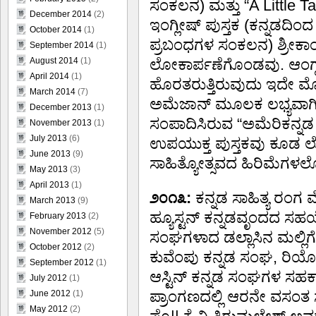
ಸಂಕಲನ) ಮತ್ತು “A Little 
December 2014
(2)
ಇಂಗ್ಲೀಷ್ ಪುಸ್ತಕ (ಕನ್ನಡದಿಂ
October 2014
(1)
ಪ್ರಬಂಧಗಳ ಸಂಕಲನ) ಶ್ರೀಕಾ
September 2014
(1)
August 2014
(1)
ಲೋಕಾರ್ಪಣೆಗೊಂಡವು. ಆಂಗ್ಲ 
April 2014
(1)
ಹೊರತರುತ್ತಿರುವುದು ಇದೇ ಮ
March 2014
(7)
ಅಮೆಜಾನ್ ಮೂಲಕ ಲಭ್ಯವಾಗಿವ
December 2013
(1)
ಸಂಪಾದಿಸಿರುವ “ಅಮೆರಿಕನ್ನಡ
November 2013
(1)
July 2013
(6)
ಉಪಯುಕ್ತ ಪುಸ್ತಕವು ಕೂಡ 
June 2013
(9)
ಸಾಹಿತ್ಯೋತ್ಸವದ ಹಿರಿಮೆಗಳಲ್
May 2013
(3)
April 2013
(1)
೨೦೧೩:
ಕನ್ನಡ ಸಾಹಿತ್ಯ ರಂಗ
March 2013
(9)
ಹ್ಯೂಸ್ಟನ್ ಕನ್ನಡವೃಂದದ ಸಹಯೋ
February 2013
(2)
November 2012
(5)
ಸಂಘಗಳಾದ ಡಲ್ಲಾಸಿನ ಮಲ್ಲಿ
October 2012
(2)
ಕುವೆಂಪು ಕನ್ನಡ ಸಂಘ, ರಿಯೋ 
September 2012
(1)
ಆಸ್ಟಿನ್ ಕನ್ನಡ ಸಂಘಗಳ ಸಹಕ
July 2012
(1)
ಪ್ರಾಂಗಣದಲ್ಲಿ ಆರನೇ ವಸಂತ ಸ
June 2012
(1)
May 2012
(2)