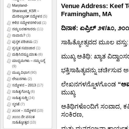
Venue Address: Keef Te
Maryland-
Sharavati_KSR –
Framingham, MA
ಮೇರಿಲ್ಯಾಂಡ್ ಸಮ್ಮೇಳನ
(5)
ಕಳೆದ ಸಮ್ಮೇಳನಗಳಿಂದ
(1)
ದಿನಾಕ: ಏಪ್ರಿಲ್ ೨೯/೩೦, ೨೦
ನಮ್ಮ ಬರಹಗಾರರು
(11)
ನಾವಾರು?
(3)
ಸಾಹಿತ್ಯೋತ್ಸವದ ಮೂಲ ವಸ್ತು: “ಕನ
ಪುಸ್ತಕ ಪರಿಚಯ
(2)
ಪ್ರಸ್ತುತ ಸಮಾಚಾರ
(1)
ಮಥಿಸಿದಷ್ಟೂ ಮಾತು
(6)
ಮುಖ್ಯ ಅತಿಥಿ: ಖ್ಯಾತ ವಿದ್ವಾಂಸರ
ಮಾಧ್ಯಮಗಳು – ನಮ್ಮ ಬಗ್ಗೆ
(9)
ಭಕ್ತಿಸಾಹಿತ್ಯವನ್ನು ಚರ್ಚಿ
ಮುಖ್ಯ ವಿಭಾಗ
(90)
ಲೇಖನಗಳು
(2)
ಲೇಖನಗಳನ್ನೊಳಗೊಂಡ
“ಅವ
ಸಮ್ಮೇಳನ – 2013
(17)
ಮುಖ್ಯ
ಸಾಹಿತ್ಯ ಗೋಷ್ಠಿ
(6)
ಸಾಹಿತ್ಯ ಸುದ್ದಿ
(24)
ಸ್ಮರಣೆ
(7)
ಅತಿಥಿಗಳೊಂದಿಗೆ ಸಂವಾದ, ಕ
೨೦೦೯ – ಸಮ್ಮೇಳನ
(10)
ಸಂಕಿರಣ,
೨೦೧೧ ನೇ ವಸಂತ
ಸಾಹಿತ್ಯೋತ್ಸವ
(10)
ಮತ್ತು ಮನರಂಜನಾ ಕಾರ್ಯಕ್ರ