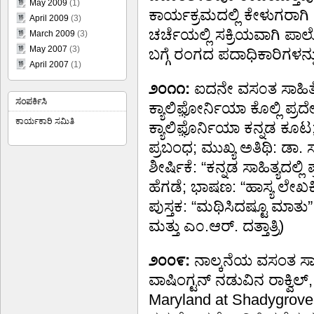
May 2009
(1)
ಕಾರ್ಯಕ್ರಮದಲ್ಲಿ ಕೇಳುಗರಾಗಿ
April 2009
(3)
ಚರ್ಚೆಯಲ್ಲಿ ಸಕ್ರಿಯವಾಗಿ ಪಾ
March 2009
(3)
May 2007
(3)
ಬಗ್ಗೆ ರಂಗದ ಪದಾಧಿಕಾರಿಗಳನ್ನು
April 2007
(1)
೨೦೧೧:
ಐದನೇ ವಸ೦ತ ಸಾಹಿತ್ಯ
ಸಂಪರ್ಕಿಸಿ
ಕ್ಯಾಲಿಫ಼ೋರ್ನಿಯಾ ಕೊಲ್ಲಿ 
ಕಾರ್ಯಕಾರಿ ಸಮಿತಿ
ಕ್ಯಾಲಿಫ಼ೊರ್ನಿಯಾ ಕನ್ನಡ ಕೂಟ;
ಪ್ರಬಂಧ; ಮುಖ್ಯ ಅತಿಥಿ: ಡಾ
ಶೀರ್ಷಿಕೆ: “ಕನ್ನಡ ಸಾಹಿತ್ಯದಲ್ಲ
ಹೆಗಡೆ; ಭಾಷಣ: “ಹಾಸ್ಯ ಲೇಖ
ಪುಸ್ತಕ: “ಮಥಿಸಿದಷ್ಟೂ ಮಾತು”
ಮತ್ತು ಎ೦.ಆರ್. ದತ್ತಾತ್ರಿ)
೨೦೦೯:
ನಾಲ್ಕನೆಯ ವಸಂತ ಸಾಹ
ವಾಷಿಂಗ್ಟನ್ ನಡುವಿನ ರಾಕ್ವಿಲ್,
Maryland at Shadygrove 