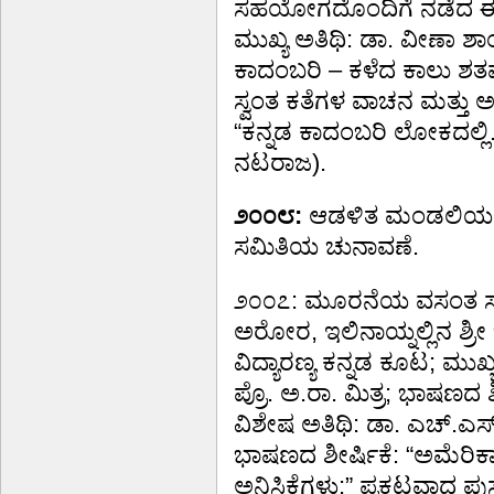
ಸಹಯೋಗದೊಂದಿಗೆ ನಡೆದ ಈ ಉತ್ಸ
ಮುಖ್ಯ ಅತಿಥಿ: ಡಾ. ವೀಣಾ ಶಾಂ
ಕಾದಂಬರಿ – ಕಳೆದ ಕಾಲು ಶತ
ಸ್ವಂತ ಕತೆಗಳ ವಾಚನ ಮತ್ತು 
“ಕನ್ನಡ ಕಾದಂಬರಿ ಲೋಕದಲ್ಲ
ನಟರಾಜ).
೨೦೦೮:
ಆಡಳಿತ ಮಂಡಲಿಯ ಪು
ಸಮಿತಿಯ ಚುನಾವಣೆ.
೨೦೦೭: ಮೂರನೆಯ ವಸಂತ ಸಾ
ಅರೋರ, ಇಲಿನಾಯ್ನಲ್ಲಿನ ಶ್ರ
ವಿದ್ಯಾರಣ್ಯ ಕನ್ನಡ ಕೂಟ; ಮುಖ್ಯ 
ಪ್ರೊ. ಅ.ರಾ. ಮಿತ್ರ; ಭಾಷಣದ ಶೀರ
ವಿಶೇಷ ಅತಿಥಿ: ಡಾ. ಎಚ್.ಎಸ
ಭಾಷಣದ ಶೀರ್ಷಿಕೆ: “ಅಮೆರಿಕಾದ 
ಅನಿಸಿಕೆಗಳು;” ಪ್ರಕಟವಾದ ಪುಸ್