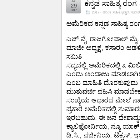
Jan
ಕನ್ನಡ ಸಾಹಿತ್ಯ ರಂ
29
2017
2017 - ವಸಂತ ಸಾಹಿತ್ಯೋತ್ಸವ
,
ನಾವಾರ
ಅಮೆರಿಕದ ಕನ್ನಡ ಸಾಹಿತ್ಯ ರ
ಎಚ್.ವೈ. ರಾಜಗೋಪಾಲ್ ಮೈ.ಶ
ಮಾಜೀ ಅಧ್ಯಕ್ಷ, ಕಸಾರ೦ ಆಡಳ
ಸಮಿತಿ
ಸದ್ಯದಲ್ಲಿ ಅಮೆರಿಕದಲ್ಲಿ ೩ 
ಎಂದು ಅಂದಾಜು ಮಾಡಲಾಗಿದೆ, 
ಎ೦ಬ ಮಾಹಿತಿ ದೊರಕುವುದು ಕಷ್
ಮುತುವರ್ಜಿ ವಹಿಸಿ ಮಾಡಬೇಕು 
ಸ೦ಖ್ಯೆಯ ಆಧಾರದ ಮೇಲೆ ನಾ
ಪ್ರಕಾರ ಅಮೆರಿಕದಲ್ಲಿ ಸುಮ
ಇರಬಹುದು. ಈ ಜನ ದೇಶಾದ್ಯ೦
ಕ್ಯಾಲಿಫ಼ೋರ್ನಿಯ, ನ್ಯೂ ಯಾರ್ಕ್
ಡಿ.ಸಿ., ವರ್ಜಿನಿಯ, ಟೆಕ್ಸಸ್, 