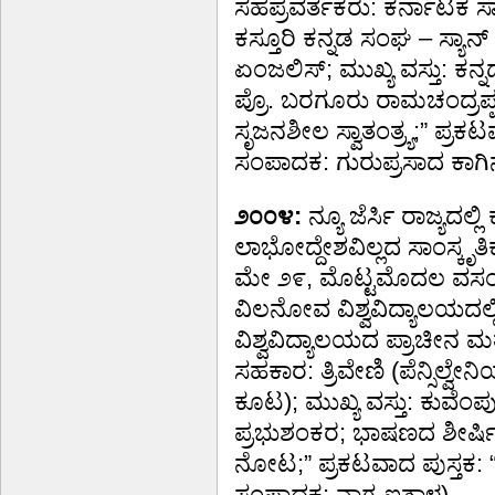
ಸಹಪ್ರವರ್ತಕರು: ಕರ್ನಾಟಕ ಸಾಂ
ಕಸ್ತೂರಿ ಕನ್ನಡ ಸಂಘ – ಸ್ಯಾ
ಏಂಜಲಿಸ್; ಮುಖ್ಯ ವಸ್ತು: ಕನ್ನ
ಪ್ರೊ. ಬರಗೂರು ರಾಮಚಂದ್ರಪ್ಪ;
ಸೃಜನಶೀಲ ಸ್ವಾತಂತ್ರ್ಯ;” ಪ್ರ
ಸಂಪಾದಕ: ಗುರುಪ್ರಸಾದ ಕಾಗಿನ
೨೦೦೪:
ನ್ಯೂ ಜೆರ್ಸಿ ರಾಜ್ಯದಲ್
ಲಾಭೋದ್ದೇಶವಿಲ್ಲದ ಸಾಂಸ್ಕೃತಿ
ಮೇ ೨೯, ಮೊಟ್ಟಮೊದಲ ವಸಂತ 
ವಿಲನೋವ ವಿಶ್ವವಿದ್ಯಾಲಯದಲ್
ವಿಶ್ವವಿದ್ಯಾಲಯದ ಪ್ರಾಚೀನ ಮ
ಸಹಕಾರ: ತ್ರಿವೇಣಿ (ಪೆನ್ಸಿಲ್ವೇನಿ
ಕೂಟ); ಮುಖ್ಯ ವಸ್ತು: ಕುವೆಂ
ಪ್ರಭುಶಂಕರ; ಭಾಷಣದ ಶೀರ್ಷಿಕ
ನೋಟ;” ಪ್ರಕಟವಾದ ಪುಸ್ತಕ: “ಕ
ಸಂಪಾದಕ: ನಾಗ ಐತಾಳ).