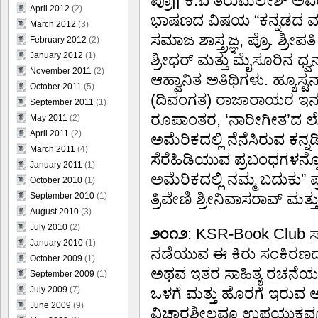
ಪ್ರೊ|| ಕೆ.ವಿ ತಿರುಮಲೇಶ್ ಅ
April 2012
(2)
ಭಾಷಣದ ವಿಷಯ “ಕನ್ನಡದ ಮುನ
March 2012
(3)
ಸಮಾಜ ಶಾಸ್ತ್ರಜ್ಞ, ಪ್ರೊ. ಶ್ರೀಪತ
February 2012
(2)
January 2012
(1)
ಶ್ರೀಧರ್ ಮತ್ತು ಮೈಸೂರಿನ ಧ್ವ
November 2011
(2)
ಆಹ್ವಾನಿತ ಅತಿಥಿಗಳು. ಹ್ಯೂಸ್
October 2011
(5)
(ದಿವಂಗತ) ರಾಜಾರಾಯರ ಇನ್ನೂ
September 2011
(1)
ರೂಪಾಂತರ, ‘ನಾರೀಗೀತ’ದ ಲೋಕ
May 2011
(2)
April 2011
(2)
ಅಮೆರಿಕದಲ್ಲಿ ನೆನೆಸಿರುವ ಕನ್
March 2011
(4)
ಸೆರೆಹಿಡಿಯುವ ಪ್ರಬಂಧಗಳನ್
January 2011
(1)
ಅಮೆರಿಕದಲ್ಲಿ ನಮ್ಮ ಬದುಕು” ಪ
October 2010
(1)
ತ್ರಿವೇಣಿ ಶ್ರೀನಿವಾಸರಾವ್ ಮತ
September 2010
(1)
August 2010
(3)
July 2010
(2)
೨೦೧೨
: KSR-Book Club ಸ
January 2010
(1)
ನಡೆಯುವ ಈ ಕಿರು ಸಂಕಿರಣದ
October 2009
(1)
ಅಥವ ಇತರ ಸಾಹಿತ್ಯ ರಚನೆಯನ್ನು
September 2009
(1)
ಒಳಗೆ ಮತ್ತು ಹೊರಗೆ ಇರುವ ಆಸ
July 2009
(7)
June 2009
(9)
ವಿಚಾರಶೀಲವೂ ಉಪಯುಕ್ತವೂ 