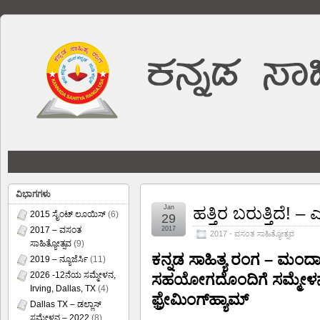
ವಿಭಾಗಗಳು
Jan
ಹತ್ತಿರ ಬರುತ್ತಿದೆ!
2015 ಸೈಂಟ್ ಲೂಯಿಸ್
(6)
29
2017 – ವಸಂತ
2017
2017 - ವಸಂತ ಸಾಹಿತ್ಯೋತ್ಸವ
ಸಾಹಿತ್ಯೋತ್ಸವ
(9)
ಕನ್ನಡ ಸಾಹಿತ್ಯ ರಂಗ – ಮಂದಾರ
2019 – ನ್ಯೂಜೆರ್ಸಿ
(11)
2026 -12ನೆಯ ಸಮ್ಮೇಳನ,
ಸಹಯೋಗದೊಂದಿಗೆ
ಸಮ್ಮೇಳ
Irving, Dallas, TX
(4)
ಫ಼್ರೇಮಿಂಗ್‍ಹ್ಯಾಮ್
Dallas TX – ಡಲ್ಲಾಸ್
ಸಮ್ಮೇಳನ – 2022
(8)