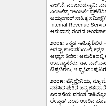
ಎಚ್.ಕೆ. ನಂಜುಂಡಸ್ವಾಮಿ ಮತ
ಏಂಜಲಿಸ್ನ “ಅಂಜಲಿ” ಪ್ರಕಟಿ
ಅಯ್ಯಂಗಾರ್ ಸಾಹಿತ್ಯ ಸಮೀಕ್
Internal Revenue Servic
ಅನುದಾನ; ರಂಗದ ಅಂತರ್ಜಾಲ
೨೦೦೬:
ಕನ್ನಡ ಸಾಹಿತ್ಯ ಶಿಬಿ
ಆಗಸ್ಟ್ ಕಾಲಾವಧಿಯಲ್ಲಿ ಕನ್ನಡ
ಅಭ್ಯಾಸ ಶಿಬಿರ; ಅಮೆರಿಕದಲ್ಲ
ಉಪನ್ಯಾಸಕರು: ಡಾ. ಎನ್.ಎಸ್
ಟಿಪ್ಪಣಿಗಳು, ೪ ಧ್ವನಿಸಂಪುಟ
೨೦೦೫:
ಪೆನ್ಸಿಲ್ವೇನಿಯ, ನ್ಯೂ ಜ
ನಡೆಸಿದ ಪುತಿನ ಜನ್ಮ ಶತಮಾನ
ಎರಡನೆಯ ವಸಂತ ಸಾಹಿತ್ಯೋತ್
ಲೇಕ್ವುಡ್ ಎಂಬ ಊರಿನ ಹೂವರ್