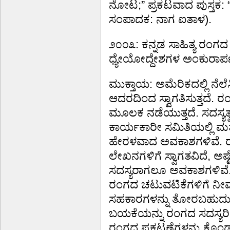
ನೋಟ;” ಪ್ರಕಟವಾದ ಪುಸ್ತಕ: “ಕ
ಸಂಪಾದಕ: ನಾಗ ಐತಾಳ).
೨೦೦೩: ಕನ್ನಡ ಸಾಹಿತ್ಯ ರಂಗ
ಧ್ಯೇಯೋದ್ದೇಶಗಳ ಅಂಕುರಾರ್ಪ
ಮುಕ್ತಾಯ: ಅಮೆರಿಕದಲ್ಲಿ ನೆಲೆಸ
ಆದರದಿಂದ ಸ್ವಾಗತಿಸುತ್ತದೆ. 
ಮೂಲಕ ನಡೆಯುತ್ತದೆ. ಸದಸ್ಯತ
ಕಾರ್ಯಕಾರೀ ಸಮಿತಿಯಲ್ಲಿ ಮ
ಹೇರಳವಾದ ಅವಕಾಶಗಳಿವೆ. ರಂಗ
ಲೇಖನಗಳಿಗೆ ಸ್ವಾಗತವಿದೆ, 
ಸದಸ್ಯರಾಗಲೂ ಅವಕಾಶಗಳಿವೆ. 
ರಂಗದ ಚಟುವಟಿಕೆಗಳಿಗೆ ನೀವು
ಸಹಕಾರಗಳನ್ನು ತೋರಬಹುದು. ಸದಸ
ಬಯಕೆಯನ್ನು ರಂಗದ ಸದಸ್ಯರಿಗ
ರಂಗದ ಪ್ರಕಟಣೆಗಳನ್ನು ಕೊ