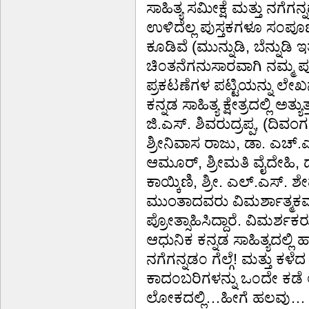
ಸಾಹಿತ್ಯ ಸಮೀಕ್ಷೆ ಮತ್ತು ನಗೆಗ
ಉಳಿದೆಲ್ಲ ಪುಸ್ತಕಗಳೂ ಸ೦ಪ
ಕೂಡಿವೆ (ಮುನ್ನುಡಿ, ಬೆನ್ನುಡಿ 
ಚಿ೦ತನೆಗನುಸಾರವಾಗಿ ನಮ್ಮ ಪು
ಪ್ರಕಟಣೆಗಳ ಪಟ್ಟಿಯನ್ನು ಲೇಖ
ಕನ್ನಡ ಸಾಹಿತ್ಯ ಕ್ಷೇತ್ರದಲ್ಲಿ 
ಜಿ.ಎಸ್. ಶಿವರುದ್ರಪ್ಪ, (ದಿವಂ
ಶ್ರೀನಿವಾಸ ರಾಜು, ಡಾ. ಎಚ್.
ಆಮೂರ್, ಶ್ರೀಮತಿ ವೈದೇಹಿ, 
ಕಾಯ್ಕಿಣಿ, ಶ್ರೀ. ಎಲ್.ಎಸ್. ಶೇ
ಮುಂತಾದವರು ವಿಮರ್ಶಾತ್ಮಕವಾಗಿ 
ಪ್ರೋತ್ಸಾಹಿಸಿದ್ದಾರೆ. ವಿಮರ್ಶಕರು
ಆಧುನಿಕ ಕನ್ನಡ ಸಾಹಿತ್ಯದಲ್ಲಿ ಹ
ನಗೆಗನ್ನಡ೦ ಗೆಲ್ಗೆ! ಮತ್ತು 
ಕಾದ೦ಬರಿಗಳನ್ನು ಒ೦ದೇ ಕಡ
ಲೋಕದಲ್ಲಿ…ಹೀಗೆ ಹಲವು… ಪುಸ್