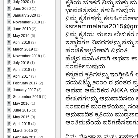
ಕೃತಿಯ ಜೊತೆಗೆ ನಿಮ್ಮ ಮತ್ತು 
July 2020
(1)
June 2020
(1)
ಭಾವಚಿತ್ರವನ್ನು ಕಳುಹಿಸುವುದು.
January 2020
(1)
ನಿಮ್ಮ ಕೃತಿಗಳನ್ನು ಕಳುಹಿಸಬೇಕ
November 2019
(1)
ksrsammelana2015@gm
June 2019
(2)
ನಿಮ್ಮ ಕೃತಿಯ ಮೂಲ ಲೇಖಕರ ಹೆ
May 2019
(6)
ಇತ್ಯಾದಿಗಳ ವಿವರಗಳನ್ನು ನ
April 2019
(3)
ಹಂಚಿಕೊಳ್ಳಬೇಕಾಗಿ ವಿನಂತಿ.
March 2019
(2)
November 2018
(1)
ಹೆಚ್ಚಿನ ಮಾಹಿತಿಗಾಗಿ ಅಥವಾ 
July 2018
(1)
ಸಂಪರ್ಕಿಸುವುದು.
April 2018
(1)
ಕನ್ನಡದ ಕೃತಿಗಳನ್ನು ಇಂಗ್ಲೀ
April 2017
(3)
ದಯವಿಟ್ಟು ೨೦೦೦ ರ ನಂತರ ಪ್ರಕ
February 2017
(2)
ಅಥವಾ ಅಮೆರಿಕದ AKKA ಮತ್ತ
January 2017
(3)
September 2016
(1)
ಲೇಖನಗಳನ್ನು ಅನುವಾದಿಸಲು ಆರಿಸ
May 2016
(1)
ಸಂಪಾದಕ ಮಂಡಳಿಯನ್ನು ಸಂಪ
June 2015
(3)
ಅನುವಾದಿತ ಕೃತಿಯು ಮುದ್ರಣ
May 2015
(9)
ಅಂತಿಮವೆಂದು ಪರಿಗಣಿಸಲಾಗು
April 2015
(4)
March 2015
(2)
ನಿಮ್ಮ ಪ್ರೋತ್ಸಾಹ ಮತ್ತು ಸಹಕಾರಗ
February 2015
(2)