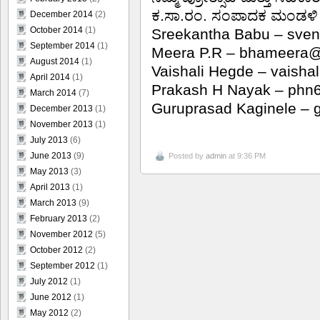
ಕ.ಸಾ.ರಂ. ಸಂಪಾದಕ ಮಂಡಳಿ
December 2014
(2)
October 2014
(1)
Sreekantha Babu – sve
September 2014
(1)
Meera P.R – bhameera
August 2014
(1)
Vaishali Hegde – vaish
April 2014
(1)
Prakash H Nayak – ph
March 2014
(7)
Guruprasad Kaginele – 
December 2013
(1)
November 2013
(1)
July 2013
(6)
June 2013
(9)
Posted by
admin
at 9:36 PM
May 2013
(3)
April 2013
(1)
March 2013
(9)
February 2013
(2)
November 2012
(5)
October 2012
(2)
September 2012
(1)
July 2012
(1)
June 2012
(1)
May 2012
(2)