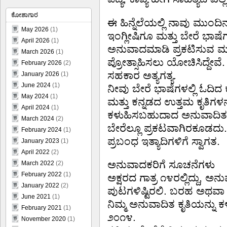
ಕೋಶಾಗಾರ
ಈ ಹಿನ್ನೆಲೆಯಲ್ಲಿ ನಾವು ಮುಂದಿನ 
May 2026
(1)
ಇಂಗ್ಲೀಷಿಗೂ ಮತ್ತು ಬೇರೆ ಭಾಷೆಗಳಲ
April 2026
(1)
ಅನುವಾದಮಾಡಿ ಪ್ರಕಟಿಸುವ ಮೂ
March 2026
(1)
ಪ್ರೋತ್ಸಾಹಿಸಲು ಯೋಚಿಸಿದ್ದೇವೆ
February 2026
(2)
ಸಹಕಾರ ಅತ್ಯಗತ್ಯ.
January 2026
(1)
June 2024
(1)
ನೀವು ಬೇರೆ ಭಾಷೆಗಳಲ್ಲಿ ಓದಿ
May 2024
(1)
ಮತ್ತು ಕನ್ನಡದ ಉತ್ತಮ ಕೃತಿಗಳ
April 2024
(1)
ಕಳುಹಿಸಬಹುದಾದ ಅನುವಾದಿತ ಕೃತಿ
March 2024
(2)
ಬೇರೆಲ್ಲೂ ಪ್ರಕಟವಾಗಿರಕೂಡದು.
February 2024
(1)
ಪ್ರಬಂಧ ಇತ್ಯಾದಿಗಳಿಗೆ ಸ್ವಾಗತ.
January 2023
(1)
April 2022
(2)
ಅನುವಾದಕರಿಗೆ ಸೂಚನೆಗಳು
March 2022
(2)
February 2022
(1)
ಅಕ್ಷರದ ಗಾತ್ರ ೧೪ರಲ್ಲಿದ್ದು,
January 2022
(2)
ಪುಟಗಳಿಷ್ಟಿರಲಿ. ಬರಹ ಅಥವಾ
June 2021
(1)
ನಿಮ್ಮ ಅನುವಾದಿತ ಕೃತಿಯನ್ನು
February 2021
(1)
೨೦೧೪.
November 2020
(1)