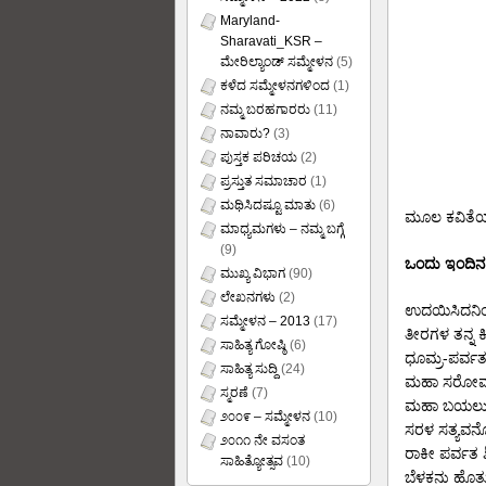
Maryland-
Sharavati_KSR –
ಮೇರಿಲ್ಯಾಂಡ್ ಸಮ್ಮೇಳನ
(5)
ಕಳೆದ ಸಮ್ಮೇಳನಗಳಿಂದ
(1)
ನಮ್ಮ ಬರಹಗಾರರು
(11)
ನಾವಾರು?
(3)
ಪುಸ್ತಕ ಪರಿಚಯ
(2)
ಪ್ರಸ್ತುತ ಸಮಾಚಾರ
(1)
ಮಥಿಸಿದಷ್ಟೂ ಮಾತು
(6)
ಮೂಲ ಕವಿತೆ
ಮಾಧ್ಯಮಗಳು – ನಮ್ಮ ಬಗ್ಗೆ
(9)
ಒಂದು ಇಂದಿನ
ಮುಖ್ಯ ವಿಭಾಗ
(90)
ಲೇಖನಗಳು
(2)
ಉದಯಿಸಿದನಿಂ
ಸಮ್ಮೇಳನ – 2013
(17)
ತೀರಗಳ ತನ್ನ ಕ
ಸಾಹಿತ್ಯ ಗೋಷ್ಠಿ
(6)
ಧೂಮ್ರ-ಪರ್ವತ
ಸಾಹಿತ್ಯ ಸುದ್ದಿ
(24)
ಮಹಾ ಸರೋವರಗ
ಸ್ಮರಣೆ
(7)
ಮಹಾ ಬಯಲುಗಳ 
೨೦೦೯ – ಸಮ್ಮೇಳನ
(10)
ಸರಳ ಸತ್ಯವನೊ
೨೦೧೧ ನೇ ವಸಂತ
ರಾಕೀ ಪರ್ವತ ಶ
ಸಾಹಿತ್ಯೋತ್ಸವ
(10)
ಬೆಳಕನು ಹೊತ