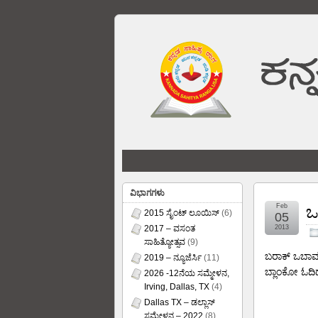
ವಿಭಾಗಗಳು
Feb
ಒ
2015 ಸೈಂಟ್ ಲೂಯಿಸ್
(6)
05
2017 – ವಸಂತ
2013
ಸಾಹಿತ್ಯೋತ್ಸವ
(9)
ಬರಾಕ್ ಒಬಾಮ ಎ
2019 – ನ್ಯೂಜೆರ್ಸಿ
(11)
ಬ್ಲಾಂಕೋ ಓದಿ
2026 -12ನೆಯ ಸಮ್ಮೇಳನ,
Irving, Dallas, TX
(4)
Dallas TX – ಡಲ್ಲಾಸ್
ಸಮ್ಮೇಳನ – 2022
(8)